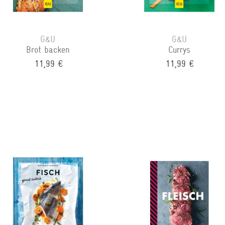
G&U
G&U
Brot backen
Currys
11,99 €
11,99 €