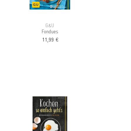
G&U
Fondues
11,99 €