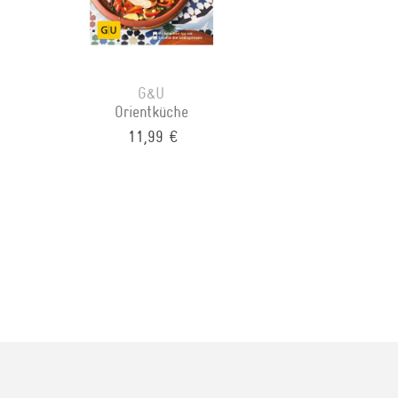
G&U
Orientküche
11,99 €