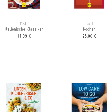
G&U
G&U
Italienische Klassiker
Kochen
11,99 €
25,00 €