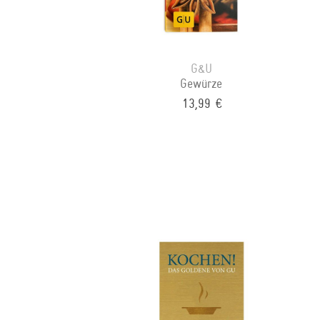
G&U
Gewürze
13,99 €