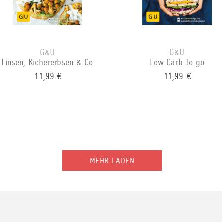
G&U
G&U
Linsen, Kichererbsen & Co
Low Carb to go
11,99 €
11,99 €
MEHR LADEN